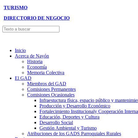
TURISMO
DIRECTORIO DE NEGOCIO
Inicio
Acerca de Nayón
Historia
Economía
Memoria Colectiva
El GAD
Miembros del GAD
Comisiones Permanentes
Comisiones Ocasionales
Infraestuctura física, espacio público y mantenimie
Producción y Desarrollo Económico
Fortalecimiento Institucionaly Cooperación Interna
Educación, Deportes y Cultura
Desarrollo Social
Gestión Ambiental y Turismo
Atribuciones de los GADS Parroquiales Rurales