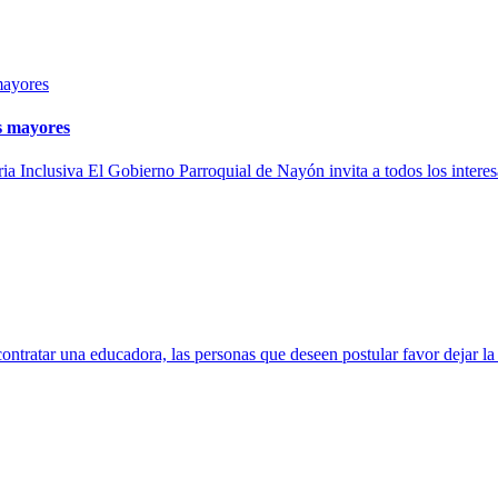
os mayores
a Inclusiva El Gobierno Parroquial de Nayón invita a todos los interesa
educadora, las personas que deseen postular favor dejar la docum