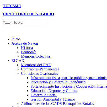
TURISMO
DIRECTORIO DE NEGOCIO
Inicio
Acerca de Nayón
Historia
Economía
Memoria Colectiva
El GAD
Miembros del GAD
Comisiones Permanentes
Comisiones Ocasionales
Infraestuctura física, espacio público y mantenimie
Producción y Desarrollo Económico
Fortalecimiento Institucionaly Cooperación Interna
Educación, Deportes y Cultura
Desarrollo Social
Gestión Ambiental y Turismo
Atribuciones de los GADS Parroquiales Rurales