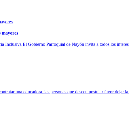
os mayores
a Inclusiva El Gobierno Parroquial de Nayón invita a todos los interesa
educadora, las personas que deseen postular favor dejar la docum