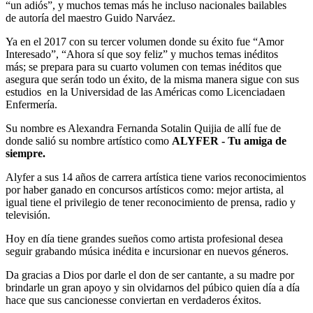
“un adiós”, y muchos temas más he incluso nacionales bailables
de autoría del maestro Guido Narváez.
Ya en el 2017 con su tercer volumen donde su éxito fue “Amor
Interesado”, “Ahora sí que soy feliz” y muchos temas inéditos
más; se prepara para su cuarto volumen con temas inéditos que
asegura que serán todo un éxito, de la misma manera sigue con sus
estudios en la Universidad de las Américas como Licenciadaen
Enfermería.
Su nombre es Alexandra Fernanda Sotalin Quijia de allí fue de
donde salió su nombre artístico como
ALYFER - Tu amiga de
siempre.
Alyfer a sus 14 años de carrera artística tiene varios reconocimientos
por haber ganado en concursos artísticos como: mejor artista, al
igual tiene el privilegio de tener reconocimiento de prensa, radio y
televisión.
Hoy en día tiene grandes sueños como artista profesional desea
seguir grabando música inédita e incursionar en nuevos géneros.
Da gracias a Dios por darle el don de ser cantante, a su madre por
brindarle un gran apoyo y sin olvidarnos del púbico quien día a día
hace que sus cancionesse conviertan en verdaderos éxitos.