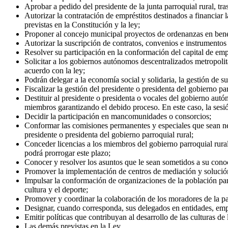
Aprobar a pedido del presidente de la junta parroquial rural, tr
Autorizar la contratación de empréstitos destinados a financiar 
previstas en la Constitución y la ley;
Proponer al concejo municipal proyectos de ordenanzas en bene
Autorizar la suscripción de contratos, convenios e instrumento
Resolver su participación en la conformación del capital de empr
Solicitar a los gobiernos autónomos descentralizados metropoli
acuerdo con la ley;
Podrán delegar a la economía social y solidaria, la gestión de 
Fiscalizar la gestión del presidente o presidenta del gobierno pa
Destituir al presidente o presidenta o vocales del gobierno autó
miembros garantizando el debido proceso. En este caso, la sesión
Decidir la participación en mancomunidades o consorcios;
Conformar las comisiones permanentes y especiales que sean nec
presidente o presidenta del gobierno parroquial rural;
Conceder licencias a los miembros del gobierno parroquial rura
podrá prorrogar este plazo;
Conocer y resolver los asuntos que le sean sometidos a su conoci
Promover la implementación de centros de mediación y solución a
Impulsar la conformación de organizaciones de la población par
cultura y el deporte;
Promover y coordinar la colaboración de los moradores de la par
Designar, cuando corresponda, sus delegados en entidades, em
Emitir políticas que contribuyan al desarrollo de las culturas de 
Las demás previstas en la Ley.