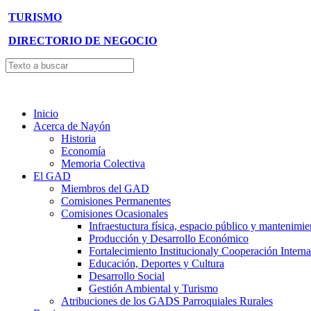
TURISMO
DIRECTORIO DE NEGOCIO
Inicio
Acerca de Nayón
Historia
Economía
Memoria Colectiva
El GAD
Miembros del GAD
Comisiones Permanentes
Comisiones Ocasionales
Infraestuctura física, espacio público y mantenimie
Producción y Desarrollo Económico
Fortalecimiento Institucionaly Cooperación Interna
Educación, Deportes y Cultura
Desarrollo Social
Gestión Ambiental y Turismo
Atribuciones de los GADS Parroquiales Rurales