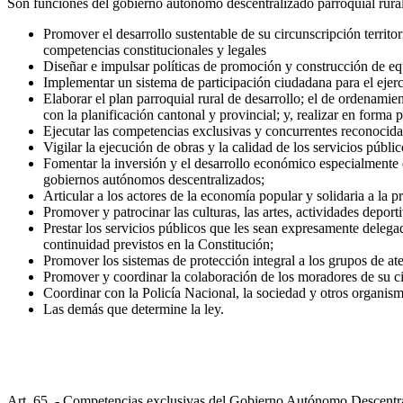
Son funciones del gobierno autónomo descentralizado parroquial rural
Promover el desarrollo sustentable de su circunscripción territor
competencias constitucionales y legales
Diseñar e impulsar políticas de promoción y construcción de equi
Implementar un sistema de participación ciudadana para el ejerc
Elaborar el plan parroquial rural de desarrollo; el de ordenamie
con la planificación cantonal y provincial; y, realizar en forma
Ejecutar las competencias exclusivas y concurrentes reconocidas
Vigilar la ejecución de obras y la calidad de los servicios públi
Fomentar la inversión y el desarrollo económico especialmente d
gobiernos autónomos descentralizados;
Articular a los actores de la economía popular y solidaria a la p
Promover y patrocinar las culturas, las artes, actividades deporti
Prestar los servicios públicos que les sean expresamente delegado
continuidad previstos en la Constitución;
Promover los sistemas de protección integral a los grupos de at
Promover y coordinar la colaboración de los moradores de su circ
Coordinar con la Policía Nacional, la sociedad y otros organism
Las demás que determine la ley.
Art. 65 .- Competencias exclusivas del Gobierno Autónomo Descentra