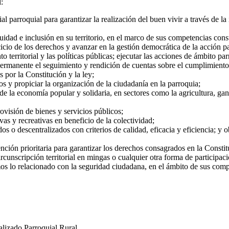
:
ial parroquial para garantizar la realización del buen vivir a través de 
dad e inclusión en su territorio, en el marco de sus competencias const
icio de los derechos y avanzar en la gestión democrática de la acción pa
nto territorial y las políticas públicas; ejecutar las acciones de ámbito
 permanente el seguimiento y rendición de cuentas sobre el cumplimiento
 por la Constitución y la ley;
cos y propiciar la organización de la ciudadanía en la parroquia;
e la economía popular y solidaria, en sectores como la agricultura, gan
rovisión de bienes y servicios públicos;
vas y recreativas en beneficio de la colectividad;
s o descentralizados con criterios de calidad, eficacia y eficiencia; y 
ención prioritaria para garantizar los derechos consagrados en la Consti
unscripción territorial en mingas o cualquier otra forma de participació
os lo relacionado con la seguridad ciudadana, en el ámbito de sus comp
lizado Parroquial Rural