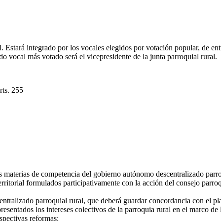
l. Estará integrado por los vocales elegidos por votación popular, de ent
do vocal más votado será el vicepresidente de la junta parroquial rural.
s. 255
as materias de competencia del gobierno autónomo descentralizado parro
rritorial formulados participativamente con la acción del consejo parroqu
ralizado parroquial rural, que deberá guardar concordancia con el plan 
esentados los intereses colectivos de la parroquia rural en el marco de 
espectivas reformas: