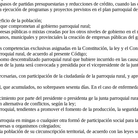
aspasos de partidas presupuestarias y reducciones de crédito, cuando las 
la ejecución de programas y proyectos previstos en el plan parroquial de
ficio de la población;
s que comprometan al gobierno parroquial rural;
esas públicas o mixtas creadas por los otros niveles de gobierno en el m
tanos, municipales y provinciales la creación de empresas públicas del
sus competencias exclusivas asignadas en la Constitución, la ley y el C
rroquial rural, de acuerdo al presente Código;
nomo descentralizado parroquial rural que hubiere incurrido en las causa
 de la junta será convocada y presidida por el vicepresidente de la junt
esarias, con participación de la ciudadanía de la parroquia rural, y ap
l, que acumulados, no sobrepasen sesenta días. En el caso de enfermeda
miento por parte del presidente o presidenta ge la junta parroquial rura
lternativa de conflictos, según la ley;
roquial, tendientes a promover el fomento de la producción, la segurida
roquia en mingas o cualquier otra formó de participación social para la
presas u organismos colegiados;
la población de su circunscripción territorial, de acuerdo con las leyes so