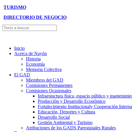
TURISMO
DIRECTORIO DE NEGOCIO
Inicio
Acerca de Nayón
Historia
Economía
Memoria Colectiva
El GAD
Miembros del GAD
Comisiones Permanentes
Comisiones Ocasionales
Infraestuctura física, espacio público y mantenimie
Producción y Desarrollo Económico
Fortalecimiento Institucionaly Cooperación Interna
Educación, Deportes y Cultura
Desarrollo Social
Gestión Ambiental y Turismo
Atribuciones de los GADS Parroquiales Rurales