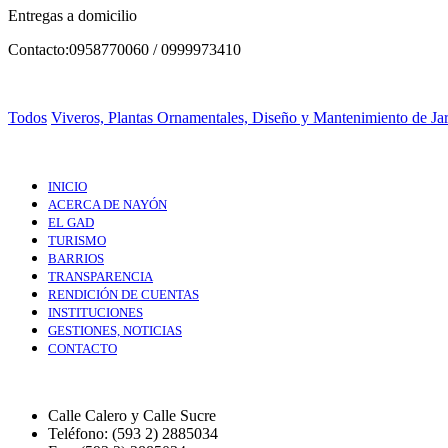
Entregas a domicilio
Contacto:0958770060 / 0999973410
Todos
Viveros, Plantas Ornamentales, Diseño y Mantenimiento de Ja
INICIO
ACERCA DE NAYÓN
EL GAD
TURISMO
BARRIOS
TRANSPARENCIA
RENDICIÓN DE CUENTAS
INSTITUCIONES
GESTIONES, NOTICIAS
CONTACTO
Calle Calero y Calle Sucre
Teléfono: (593 2) 2885034