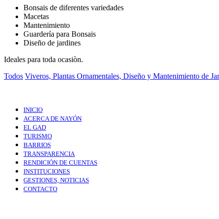
Bonsais de diferentes variedades
Macetas
Mantenimiento
Guardería para Bonsais
Diseño de jardines
Ideales para toda ocasiòn.
Todos
Viveros, Plantas Ornamentales, Diseño y Mantenimiento de Ja
INICIO
ACERCA DE NAYÓN
EL GAD
TURISMO
BARRIOS
TRANSPARENCIA
RENDICIÓN DE CUENTAS
INSTITUCIONES
GESTIONES, NOTICIAS
CONTACTO