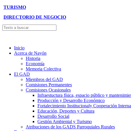
TURISMO
DIRECTORIO DE NEGOCIO
Inicio
Acerca de Nayón
Historia
Economía
Memoria Colectiva
El GAD
Miembros del GAD
Comisiones Permanentes
Comisiones Ocasionales
Infraestuctura física, espacio público y mantenimie
Producción y Desarrollo Económico
Fortalecimiento Institucionaly Cooperación Interna
Educación, Deportes y Cultura
Desarrollo Social
Gestión Ambiental y Turismo
Atribuciones de los GADS Parroquiales Rurales