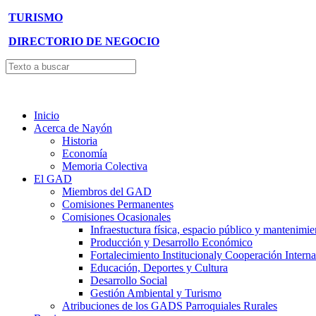
TURISMO
DIRECTORIO DE NEGOCIO
Inicio
Acerca de Nayón
Historia
Economía
Memoria Colectiva
El GAD
Miembros del GAD
Comisiones Permanentes
Comisiones Ocasionales
Infraestuctura física, espacio público y mantenimie
Producción y Desarrollo Económico
Fortalecimiento Institucionaly Cooperación Interna
Educación, Deportes y Cultura
Desarrollo Social
Gestión Ambiental y Turismo
Atribuciones de los GADS Parroquiales Rurales