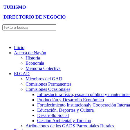
TURISMO
DIRECTORIO DE NEGOCIO
Inicio
Acerca de Nayón
Historia
Economía
Memoria Colectiva
El GAD
Miembros del GAD
Comisiones Permanentes
Comisiones Ocasionales
Infraestuctura física, espacio público y mantenimie
Producción y Desarrollo Económico
Fortalecimiento Institucionaly Cooperación Interna
Educación, Deportes y Cultura
Desarrollo Social
Gestión Ambiental y Turismo
Atribuciones de los GADS Parroquiales Rurales