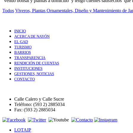
Vendo bonsai y plantas a domicilio y tengo clientes satisfechos que 
Todos
Viveros, Plantas Ornamentales, Diseño y Mantenimiento de Ja
INICIO
ACERCA DE NAYÓN
EL GAD
TURISMO
BARRIOS
TRANSPARENCIA
RENDICIÓN DE CUENTAS
INSTITUCIONES
GESTIONES, NOTICIAS
CONTACTO
Calle Calero y Calle Sucre
Teléfono: (593 2) 2885034
Fax: (593 2) 2885034
LOTAIP