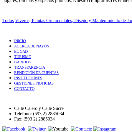
hogares, oficinas y espacios públicos. Nuestro compromiso es embelle
Todos
Viveros, Plantas Ornamentales, Diseño y Mantenimiento de Ja
INICIO
ACERCA DE NAYÓN
EL GAD
TURISMO
BARRIOS
TRANSPARENCIA
RENDICIÓN DE CUENTAS
INSTITUCIONES
GESTIONES, NOTICIAS
CONTACTO
Calle Calero y Calle Sucre
Teléfono: (593 2) 2885034
Fax: (593 2) 2885034