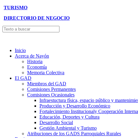
TURISMO
DIRECTORIO DE NEGOCIO
Inicio
Acerca de Nayón
Historia
Economía
Memoria Colectiva
El GAD
Miembros del GAD
Comisiones Permanentes
Comisiones Ocasionales
Infraestuctura física, espacio público y mantenimie
Producción y Desarrollo Económico
Fortalecimiento Institucionaly Cooperación Interna
Educación, Deportes y Cultura
Desarrollo Social
Gestión Ambiental y Turismo
Atribuciones de los GADS Parroquiales Rurales