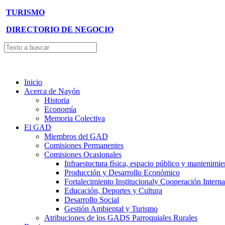
TURISMO
DIRECTORIO DE NEGOCIO
Inicio
Acerca de Nayón
Historia
Economía
Memoria Colectiva
El GAD
Miembros del GAD
Comisiones Permanentes
Comisiones Ocasionales
Infraestuctura física, espacio público y mantenimie
Producción y Desarrollo Económico
Fortalecimiento Institucionaly Cooperación Interna
Educación, Deportes y Cultura
Desarrollo Social
Gestión Ambiental y Turismo
Atribuciones de los GADS Parroquiales Rurales