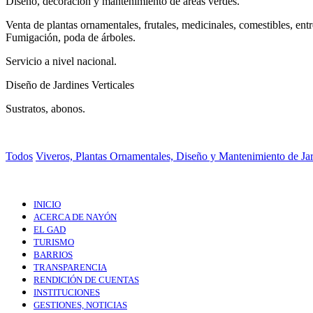
Diseño, decoración y mantenimiento de áreas verdes.
Venta de plantas ornamentales, frutales, medicinales, comestibles, entr
Fumigación, poda de árboles.
Servicio a nivel nacional.
Diseño de Jardines Verticales
Sustratos, abonos.
Todos
Viveros, Plantas Ornamentales, Diseño y Mantenimiento de Ja
INICIO
ACERCA DE NAYÓN
EL GAD
TURISMO
BARRIOS
TRANSPARENCIA
RENDICIÓN DE CUENTAS
INSTITUCIONES
GESTIONES, NOTICIAS