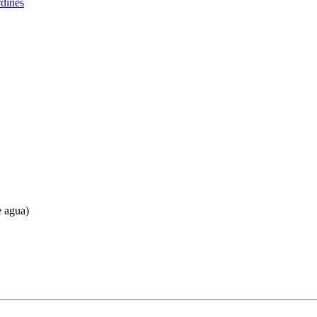
rdines
e agua)