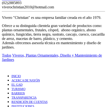
(02)2885893
viverochristian2010@hotmail.com
Vivero "Christian" es una empresa familiar creada en el año 1979.
Ofrece a su distinguida clientela gran variedad de productos como:
plantas ornamentales, frutales, césped, abono orgánico, abono
químico, fungicidas, tierra negra, sustrato, cascajo, cuesco, cascarilla
de arroz, macetas de barro, plástico, y cemento.
Además ofrecemos asesoría técnica en mantenimiento y diseño de
jardines.
Todos
Viveros, Plantas Ornamentales, Diseño y Mantenimiento de
Jardines
INICIO
ACERCA DE NAYÓN
EL GAD
TURISMO
BARRIOS
TRANSPARENCIA
RENDICIÓN DE CUENTAS
INSTITUCIONES