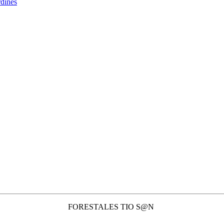
rdines
FORESTALES TIO S@N