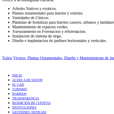
Arboles Nativos y exoticos.
Plantas ornamentales para interior y exterior.
Variedades de Citricos.
Plantulas de hortalizas para huertos caseros, urbanos y familiare
Mantenimiento de espacios verdes.
Asesoramiento en Forestacion y reforestacion.
Instalacion de sistema de riego.
Diseño e implantacion de jardines horizontales y verticales.
Todos
Viveros, Plantas Ornamentales, Diseño y Mantenimiento de Ja
INICIO
ACERCA DE NAYÓN
EL GAD
TURISMO
BARRIOS
TRANSPARENCIA
RENDICIÓN DE CUENTAS
INSTITUCIONES
GESTIONES, NOTICIAS