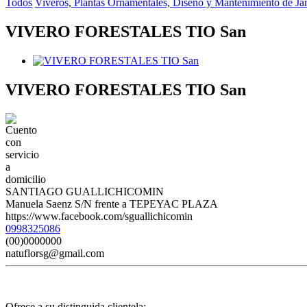
Todos
Viveros, Plantas Ornamentales, Diseño y Mantenimiento de Ja
VIVERO FORESTALES TIO San
VIVERO FORESTALES TIO San
SANTIAGO GUALLICHICOMIN
Manuela Saenz S/N frente a TEPEYAC PLAZA
https://www.facebook.com/sguallichicomin
0998325086
(00)0000000
natuflorsg@gmail.com
Ofrece a su distinguida clientela: