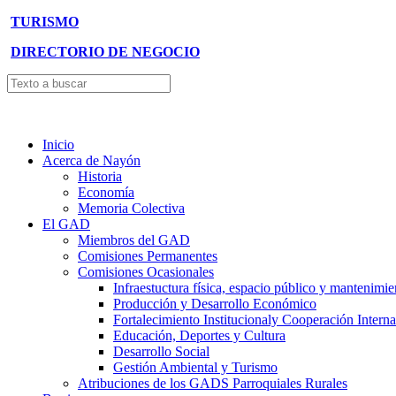
TURISMO
DIRECTORIO DE NEGOCIO
Inicio
Acerca de Nayón
Historia
Economía
Memoria Colectiva
El GAD
Miembros del GAD
Comisiones Permanentes
Comisiones Ocasionales
Infraestuctura física, espacio público y mantenimie
Producción y Desarrollo Económico
Fortalecimiento Institucionaly Cooperación Interna
Educación, Deportes y Cultura
Desarrollo Social
Gestión Ambiental y Turismo
Atribuciones de los GADS Parroquiales Rurales