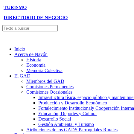
TURISMO
DIRECTORIO DE NEGOCIO
Inicio
Acerca de Nayón
Historia
Economía
Memoria Colectiva
El GAD
Miembros del GAD
Comisiones Permanentes
Comisiones Ocasionales
Infraestuctura física, espacio público y mantenimie
Producción y Desarrollo Económico
Fortalecimiento Institucionaly Cooperación Interna
Educación, Deportes y Cultura
Desarrollo Social
Gestión Ambiental y Turismo
Atribuciones de los GADS Parroquiales Rurales