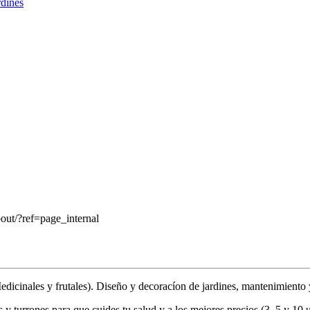
rdines
ut/?ref=page_internal
edicinales y frutales). Diseño y decoracíon de jardines, mantenimiento
y turrones para que cuides tu salud y a los mejores precios.(3, 5 y 10 u