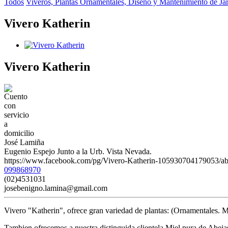
Todos
Viveros, Plantas Ornamentales, Diseño y Mantenimiento de Ja
Vivero Katherin
Vivero Katherin
José Lamiña
Eugenio Espejo Junto a la Urb. Vista Nevada.
https://www.facebook.com/pg/Vivero-Katherin-105930704179053/abo
099868970
(02)4531031
josebenigno.lamina@gmail.com
Vivero "Katherin", ofrece gran variedad de plantas: (Ornamentales. M
Tambien ofrecemos a nuestra distinguida clientela Miel pura de Abejas 