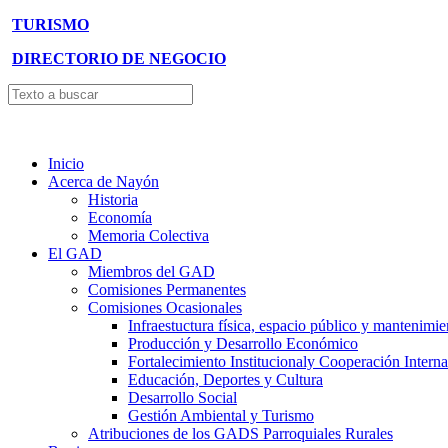
TURISMO
DIRECTORIO DE NEGOCIO
Inicio
Acerca de Nayón
Historia
Economía
Memoria Colectiva
El GAD
Miembros del GAD
Comisiones Permanentes
Comisiones Ocasionales
Infraestuctura física, espacio público y mantenimie
Producción y Desarrollo Económico
Fortalecimiento Institucionaly Cooperación Interna
Educación, Deportes y Cultura
Desarrollo Social
Gestión Ambiental y Turismo
Atribuciones de los GADS Parroquiales Rurales