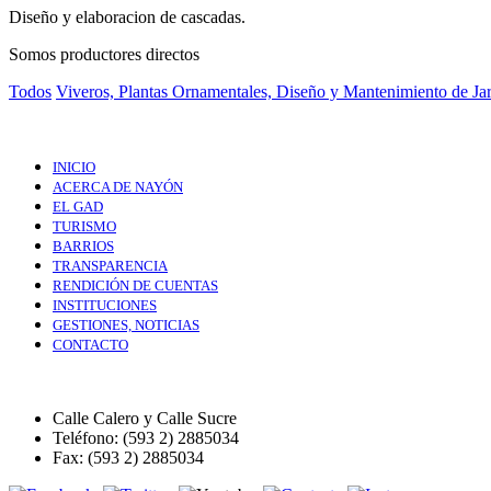
Diseño y elaboracion de cascadas.
Somos productores directos
Todos
Viveros, Plantas Ornamentales, Diseño y Mantenimiento de Ja
INICIO
ACERCA DE NAYÓN
EL GAD
TURISMO
BARRIOS
TRANSPARENCIA
RENDICIÓN DE CUENTAS
INSTITUCIONES
GESTIONES, NOTICIAS
CONTACTO
Calle Calero y Calle Sucre
Teléfono: (593 2) 2885034
Fax: (593 2) 2885034