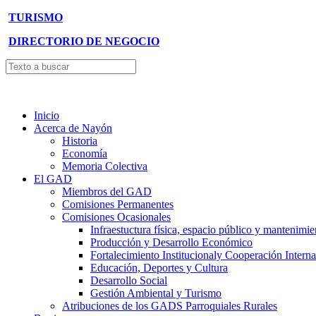
TURISMO
DIRECTORIO DE NEGOCIO
Inicio
Acerca de Nayón
Historia
Economía
Memoria Colectiva
El GAD
Miembros del GAD
Comisiones Permanentes
Comisiones Ocasionales
Infraestuctura física, espacio público y mantenimie
Producción y Desarrollo Económico
Fortalecimiento Institucionaly Cooperación Interna
Educación, Deportes y Cultura
Desarrollo Social
Gestión Ambiental y Turismo
Atribuciones de los GADS Parroquiales Rurales