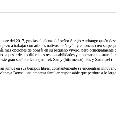
bre del 2017, gracias al talento del señor Sergio Andrango quién desde
empezó a trabajar con árboles nativos de Nayón y entonces creo su peque
nía más opciones de bonsái en su pequeño vivero, pero principalmente d
os a pesar de sus diferentes responsabilidades y empezar a mostrar el 
e este gran sueño e Icela (madre), Samy (hija menor), Isis y Sammael (ni
n juntos en sus tiempos libres, constantemente se encuentran innovand
e Manaya Bonsai una empresa familiar responsable que perdure a lo lar
)