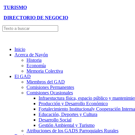
TURISMO
DIRECTORIO DE NEGOCIO
Inicio
Acerca de Nayón
Historia
Economía
Memoria Colectiva
El GAD
Miembros del GAD
Comisiones Permanentes
Comisiones Ocasionales
Infraestuctura física, espacio público y mantenimie
Producción y Desarrollo Económico
Fortalecimiento Institucionaly Cooperación Interna
Educación, Deportes y Cultura
Desarrollo Social
Gestión Ambiental y Turismo
Atribuciones de los GADS Parroquiales Rurales