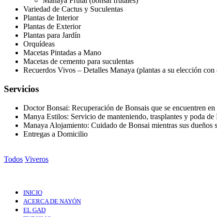
Manaya Frutal (bonsái frutales)
Variedad de Cactus y Suculentas
Plantas de Interior
Plantas de Exterior
Plantas para Jardín
Orquídeas
Macetas Pintadas a Mano
Macetas de cemento para suculentas
Recuerdos Vivos – Detalles Manaya (plantas a su elección con d
Servicios
Doctor Bonsai: Recuperación de Bonsais que se encuentren en m
Manya Estilos: Servicio de manteniendo, trasplantes y poda de
Manaya Alojamiento: Cuidado de Bonsai mientras sus dueños se
Entregas a Domicilio
Todos
Viveros
INICIO
ACERCA DE NAYÓN
EL GAD